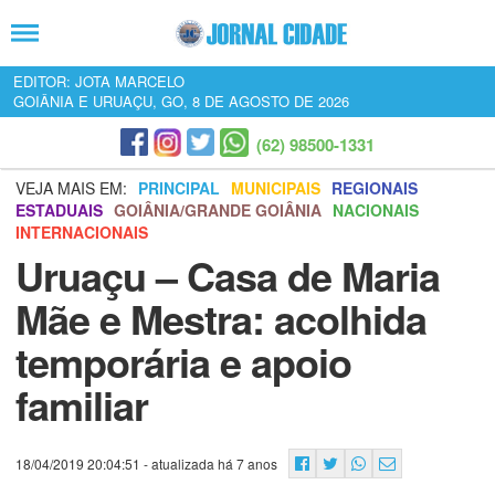
EDITOR: JOTA MARCELO
GOIÂNIA E URUAÇU, GO, 8 DE AGOSTO DE 2026
(62) 98500-1331
VEJA MAIS EM:
PRINCIPAL
MUNICIPAIS
REGIONAIS
ESTADUAIS
GOIÂNIA/GRANDE GOIÂNIA
NACIONAIS
INTERNACIONAIS
Uruaçu – Casa de Maria
Mãe e Mestra: acolhida
temporária e apoio
familiar
18/04/2019 20:04:51
- atualizada há 7 anos