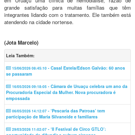
em Uruaçu uma clínica de hemodiálise, razão de
grande satisfação para muitas famílias que têm
integrantes lidando com o tratamento. Ele também está
atendendo na cidade nortense.
(Jota Marcelo)
Leia Também:
- Casal Estela/Edson Galvão: 60 anos
15/06/2026 08:45:10
se passaram
- Câmara de Uruaçu celebra um ano da
16/05/2026 09:18:05
Procuradoria Especial da Mulher. Nova procuradora é
empossada
- ‘Pescaria das Patroas’ tem
06/05/2026 14:12:07
participação de Maria Silvaneide e familiares
- ‘II Festival de Circo GTLO’:
29/03/2026 11:02:07
oportunidade de difundir a cultura circense