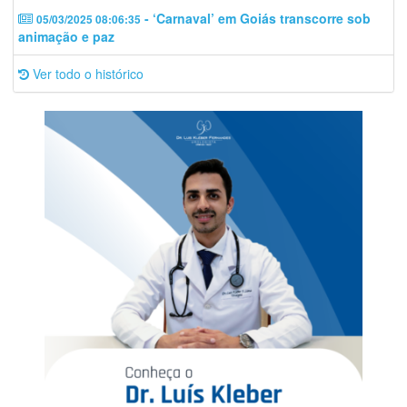
- ‘Carnaval’ em Goiás transcorre sob
05/03/2025 08:06:35
animação e paz
Ver todo o histórico