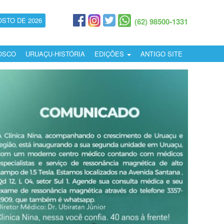
OSTO DE 2026
(62) 98500-1331
OSCO
URUAÇU-HISTÓRIA
EDIÇÕES
ANTIGO SITE