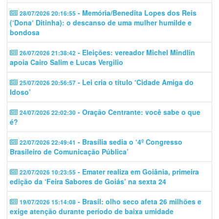
- Memória/Benedita Lopes dos Reis
28/07/2026 20:16:55
(‘Dona‘ Ditinha): o descanso de uma mulher humilde e
bondosa
- Eleições: vereador Michel Mindlin
26/07/2026 21:38:42
apoia Cairo Salim e Lucas Vergilio
- Lei cria o título ‘Cidade Amiga do
25/07/2026 20:56:57
Idoso’
- Oração Centrante: você sabe o que
24/07/2026 22:02:30
é?
- Brasília sedia o ‘4º Congresso
22/07/2026 22:49:41
Brasileiro de Comunicação Pública’
- Emater realiza em Goiânia, primeira
22/07/2026 10:23:55
edição da ‘Feira Sabores de Goiás’ na sexta 24
- Brasil: olho seco afeta 26 milhões e
19/07/2026 15:14:08
exige atenção durante período de baixa umidade