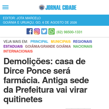
EDITOR: JOTA MARCELO
GOIÂNIA E URUAÇU, GO, 6 DE AGOSTO DE 2026
(62) 98500-1331
VEJA MAIS EM:
PRINCIPAL
MUNICIPAIS
REGIONAIS
ESTADUAIS
GOIÂNIA/GRANDE GOIÂNIA
NACIONAIS
INTERNACIONAIS
Demolições: casa de
Dirce Ponce será
farmácia. Antiga sede
da Prefeitura vai virar
quitinetes