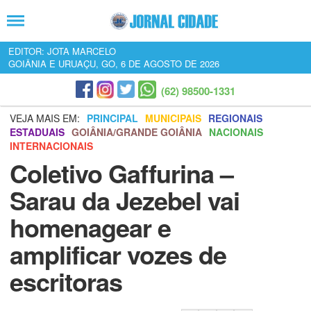
EDITOR: JOTA MARCELO
GOIÂNIA E URUAÇU, GO, 6 DE AGOSTO DE 2026
(62) 98500-1331
VEJA MAIS EM:
PRINCIPAL
MUNICIPAIS
REGIONAIS
ESTADUAIS
GOIÂNIA/GRANDE GOIÂNIA
NACIONAIS
INTERNACIONAIS
Coletivo Gaffurina –
Sarau da Jezebel vai
homenagear e
amplificar vozes de
escritoras