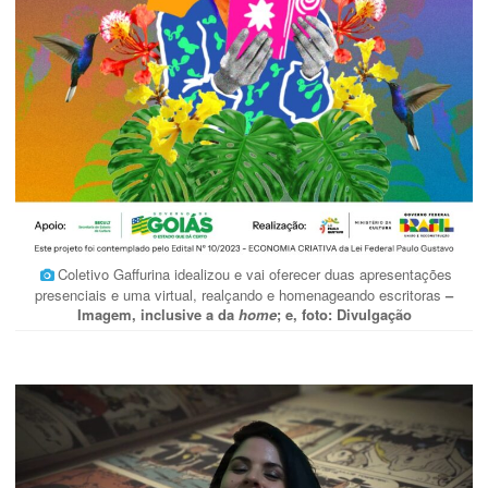
Coletivo Gaffurina idealizou e vai oferecer duas apresentações
presenciais e uma virtual, realçando e homenageando escritoras
–
Imagem, inclusive a da
home
; e, foto: Divulgação