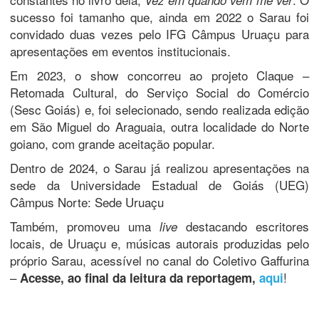
Vez em quando vem me ver
sucesso foi tamanho que, ainda em 2022 o Sarau foi
convidado duas vezes pelo IFG Câmpus Uruaçu para
apresentações em eventos institucionais.
Em 2023, o show concorreu ao projeto Claque –
Retomada Cultural, do Serviço Social do Comércio
(Sesc Goiás) e, foi selecionado, sendo realizada edição
em São Miguel do Araguaia, outra localidade do Norte
goiano, com grande aceitação popular.
Dentro de 2024, o Sarau já realizou apresentações na
sede da Universidade Estadual de Goiás (UEG)
Câmpus Norte: Sede Uruaçu
Também, promoveu uma
destacando escritores
live
locais, de Uruaçu e, músicas autorais produzidas pelo
próprio Sarau, acessível no canal do Coletivo Gaffurina
–
!
Acesse, ao final da leitura da reportagem,
aqui