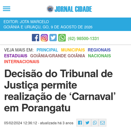
EDITOR: JOTA MARCELO
GOIÂNIA E URUAÇU, GO, 9 DE AGOSTO DE 2026
(62) 98500-1331
VEJA MAIS EM:
PRINCIPAL
MUNICIPAIS
REGIONAIS
ESTADUAIS
GOIÂNIA/GRANDE GOIÂNIA
NACIONAIS
INTERNACIONAIS
Decisão do Tribunal de
Justiça permite
realização de ‘Carnaval’
em Porangatu
05/02/2024 12:36:12
- atualizada há 3 anos