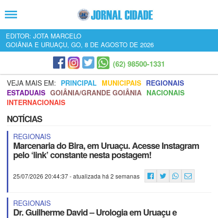
EDITOR: JOTA MARCELO
GOIÂNIA E URUAÇU, GO, 8 DE AGOSTO DE 2026
(62) 98500-1331
VEJA MAIS EM:
PRINCIPAL
MUNICIPAIS
REGIONAIS
ESTADUAIS
GOIÂNIA/GRANDE GOIÂNIA
NACIONAIS
INTERNACIONAIS
NOTÍCIAS
REGIONAIS
Marcenaria do Bira, em Uruaçu. Acesse Instagram
pelo ‘link’ constante nesta postagem!
25/07/2026 20:44:37
- atualizada há 2 semanas
REGIONAIS
Dr. Guilherme David – Urologia em Uruaçu e