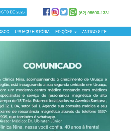
OSTO DE 2026
(62) 98500-1331
OSCO
URUAÇU-HISTÓRIA
EDIÇÕES
ANTIGO SITE