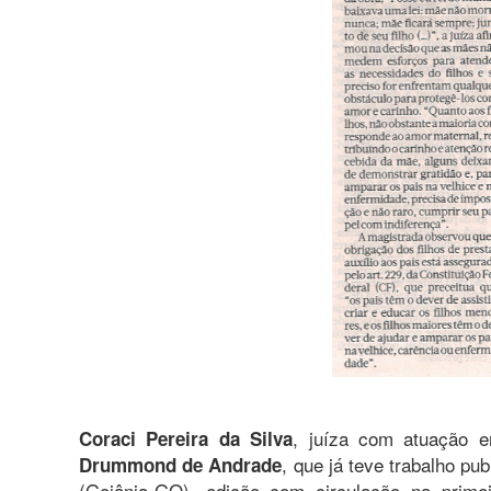
, juíza com atuação 
Coraci Pereira da Silva
, que já teve trabalho pu
Drummond de Andrade
(Goiânia-GO), edição com circulação na prim