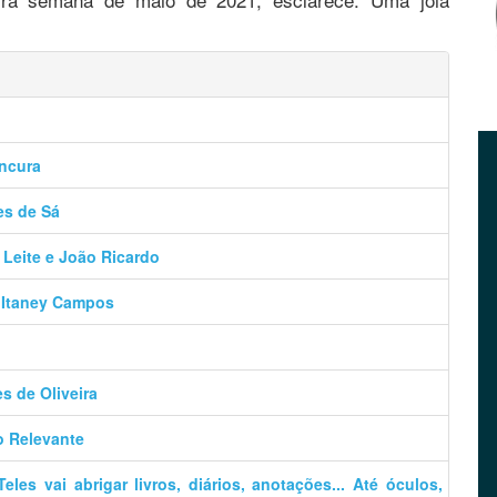
ancura
es de Sá
 Leite e João Ricardo
– Itaney Campos
es de Oliveira
o Relevante
es vai abrigar livros, diários, anotações... Até óculos,