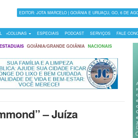
EDITOR: JOTA MARCELO | GOIÂNIA E URUAÇU, GO, 6 DE AG
L
COLUNAS
ESPECIAIS
PODCAST
SERVIÇOS
FALE CON
ESTADUAIS
GOIÂNIA/GRANDE GOIÂNIA
NACIONAIS
ummond” – Juíza