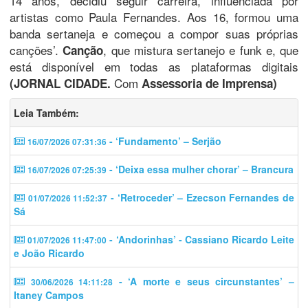
14 anos, decidiu seguir carreira, influenciada por
artistas como Paula Fernandes. Aos 16, formou uma
banda sertaneja e começou a compor suas próprias
canções’.
, que mistura sertanejo e funk e, que
Canção
está disponível em todas as plataformas digitais
Com
(JORNAL CIDADE.
Assessoria de Imprensa)
Leia Também:
- ‘Fundamento’ – Serjão
16/07/2026 07:31:36
- ‘Deixa essa mulher chorar’ – Brancura
16/07/2026 07:25:39
- ‘Retroceder’ – Ezecson Fernandes de
01/07/2026 11:52:37
Sá
- ‘Andorinhas’ - Cassiano Ricardo Leite
01/07/2026 11:47:00
e João Ricardo
- ‘A morte e seus circunstantes’ –
30/06/2026 14:11:28
Itaney Campos