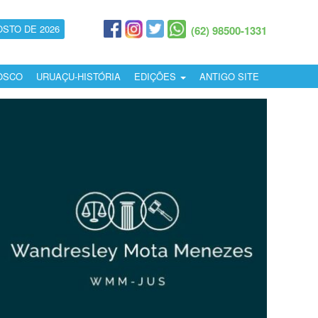
OSTO DE 2026
(62) 98500-1331
OSCO
URUAÇU-HISTÓRIA
EDIÇÕES
ANTIGO SITE