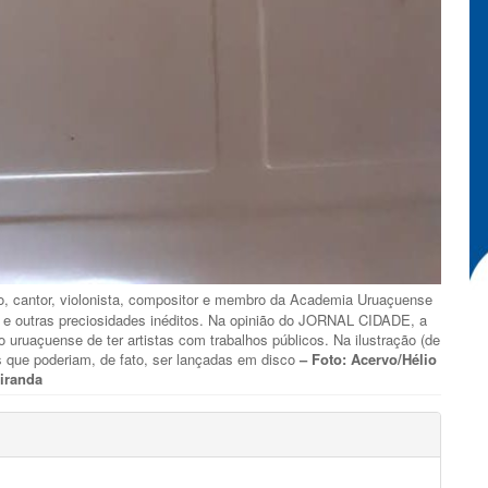
co, cantor, violonista, compositor e membro da Academia Uruaçuense
s e outras preciosidades inéditos. Na opinião do JORNAL CIDADE, a
o uruaçuense de ter artistas com trabalhos públicos. Na ilustração (de
s que poderiam, de fato, ser lançadas em disco
– Foto: Acervo/Hélio
iranda