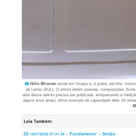
Hélio Miranda
reside em Uruaçu e, é poeta, escritor, músi
de Letras (AUL). O artista detém poesias, composições, livro
obra desse talento precisa ser publicada, enriquecendo a tradiçã
alguns anos atrás), ótimo exemplo da capacidade dele: 20 obra
M
Leia Também:
- ‘Fundamento’ – Serjão
16/07/2026 07:31:36