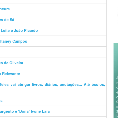
ancura
es de Sá
 Leite e João Ricardo
– Itaney Campos
es de Oliveira
o Relevante
es vai abrigar livros, diários, anotações... Até óculos,
es
argento e ‘Dona’ Ivone Lara