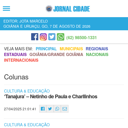
EDITOR: JOTA MARCELO
GOIÂNIA E URUAÇU, GO, 7 DE AGOSTO DE 2026
(62) 98500-1331
VEJA MAIS EM:
PRINCIPAL
MUNICIPAIS
REGIONAIS
ESTADUAIS
GOIÂNIA/GRANDE GOIÂNIA
NACIONAIS
INTERNACIONAIS
Colunas
CULTURA & EDUCAÇÃO
‘Tanajura’ – Netinho de Paula e Charllinhos
27/04/2025 21:01:41
CULTURA & EDUCAÇÃO