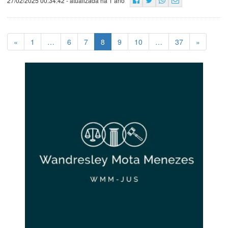
27/02/2025 00:34:42
- atualizada há 1 ano
«
1
…
6
7
8
9
10
…
37
»