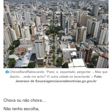
ChicosBandRabiscando: ‘Parei, e, espantado, perguntei: – Mas que
diacho… onde me acho? Vi outra cidade se levantando’
– Foto:
Jeverson de Souza/
agenciacoradenoticias.go.gov.br
Chova ou não chova…
Não tenho escolha,