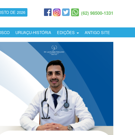
OSTO DE 2026
(62) 98500-1331
OSCO
URUAÇU-HISTÓRIA
EDIÇÕES
ANTIGO SITE