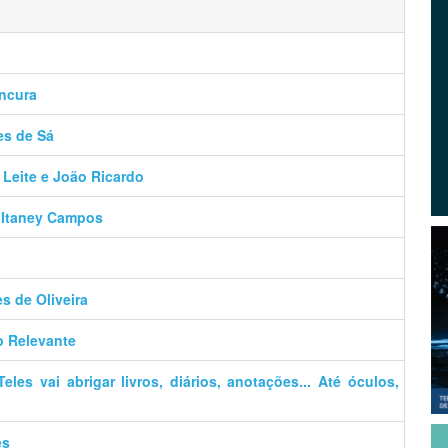
ancura
es de Sá
 Leite e João Ricardo
– Itaney Campos
es de Oliveira
o Relevante
es vai abrigar livros, diários, anotações... Até óculos,
es