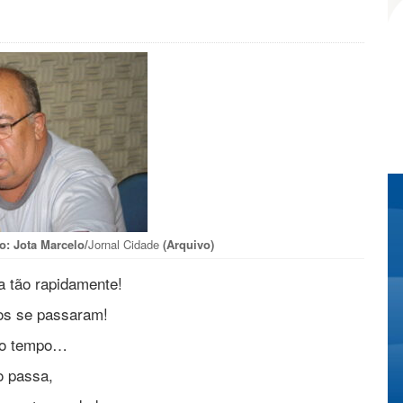
o: Jota Marcelo/
Jornal Cidade
(Arquivo)
 tão rapidamente!
os se passaram!
to tempo…
o passa,