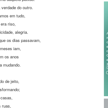
 verdade do outro.
amos em tudo,
era riso,
icidade, alegria.
que os dias passavam,
 meses iam,
am os anos
ia mudando.
o de jeito,
nsformando;
 casas,
 ruas,