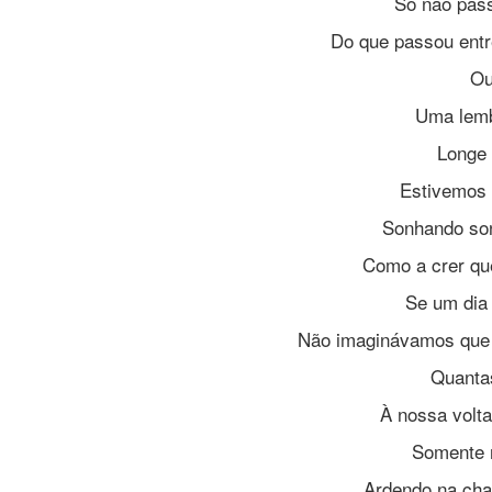
Só não pas
Do que passou entr
Ou
Uma lemb
Longe
Estivemos 
Sonhando so
Como a crer que
Se um dia
Não imaginávamos que 
Quanta
À nossa volta
Somente 
Ardendo na cha