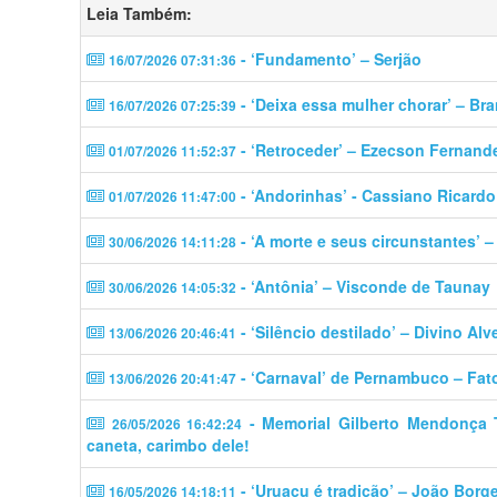
Leia Também:
- ‘Fundamento’ – Serjão
16/07/2026 07:31:36
- ‘Deixa essa mulher chorar’ – Br
16/07/2026 07:25:39
- ‘Retroceder’ – Ezecson Fernand
01/07/2026 11:52:37
- ‘Andorinhas’ - Cassiano Ricardo
01/07/2026 11:47:00
- ‘A morte e seus circunstantes’ 
30/06/2026 14:11:28
- ‘Antônia’ – Visconde de Taunay
30/06/2026 14:05:32
- ‘Silêncio destilado’ – Divino Alv
13/06/2026 20:46:41
- ‘Carnaval’ de Pernambuco – Fat
13/06/2026 20:41:47
- Memorial Gilberto Mendonça Tel
26/05/2026 16:42:24
caneta, carimbo dele!
- ‘Uruaçu é tradição’ – João Borg
16/05/2026 14:18:11