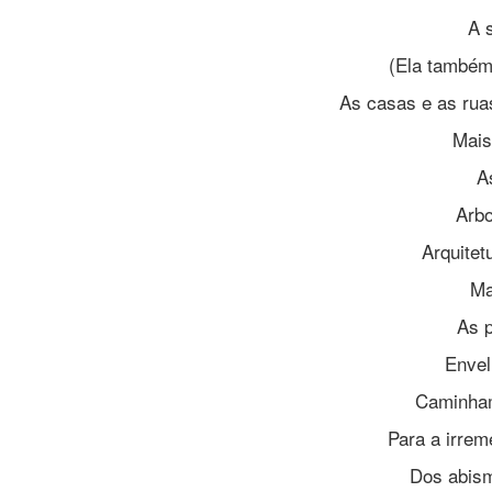
A 
(Ela também 
As casas e as rua
Mais
A
Arbo
Arquitet
Ma
As 
Enve
Caminham
Para a irrem
Dos abism