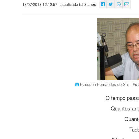
13/07/2018 12:12:57
- atualizada há 8 anos
Ezecson Fernandes de Sá
– Fot
O tempo passa
Quantos an
Quan
Tud