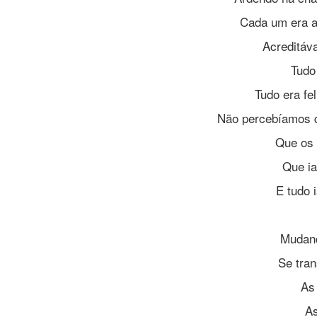
Cada um era a
Acreditáv
Tudo 
Tudo era fel
Não percebíamos 
Que os
Que i
E tudo 
Mudand
Se tra
As
As