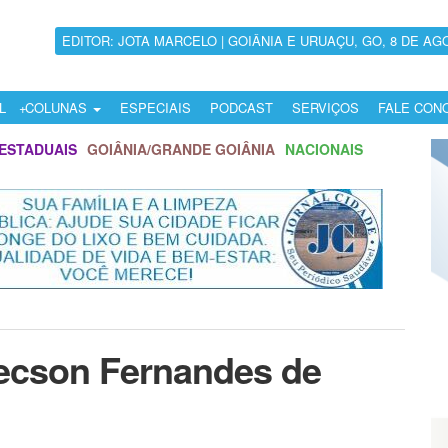
EDITOR: JOTA MARCELO | GOIÂNIA E URUAÇU, GO, 8 DE AG
L
COLUNAS
ESPECIAIS
PODCAST
SERVIÇOS
FALE CON
ESTADUAIS
GOIÂNIA/GRANDE GOIÂNIA
NACIONAIS
zecson Fernandes de