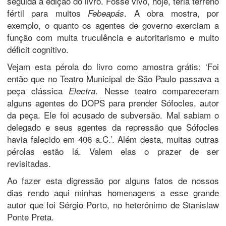
seguida a edição do livro. Fosse vivo, hoje, teria terreno
fértil para muitos
. A obra mostra, por
Febeapás
exemplo, o quanto os agentes de governo exerciam a
função com muita truculência e autoritarismo e muito
déficit cognitivo.
Vejam esta pérola do livro como amostra grátis: ‘Foi
então que no Teatro Municipal de São Paulo passava a
peça clássica
. Nesse teatro compareceram
Electra
alguns agentes do DOPS para prender Sófocles, autor
da peça. Ele foi acusado de subversão. Mal sabiam o
delegado e seus agentes da repressão que Sófocles
havia falecido em 406 a.C.’. Além desta, muitas outras
pérolas estão lá. Valem elas o prazer de ser
revisitadas.
Ao fazer esta digressão por alguns fatos de nossos
dias rendo aqui minhas homenagens a esse grande
autor que foi Sérgio Porto, no heterônimo de Stanislaw
Ponte Preta.