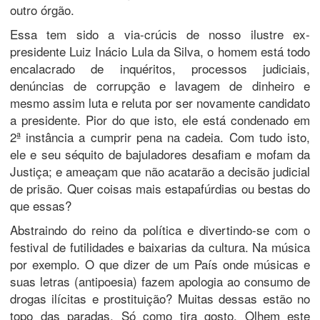
outro órgão.
Essa tem sido a via-crúcis de nosso ilustre ex-
presidente Luiz Inácio Lula da Silva, o homem está todo
encalacrado de inquéritos, processos judiciais,
denúncias de corrupção e lavagem de dinheiro e
mesmo assim luta e reluta por ser novamente candidato
a presidente. Pior do que isto, ele está condenado em
2ª instância a cumprir pena na cadeia. Com tudo isto,
ele e seu séquito de bajuladores desafiam e mofam da
Justiça; e ameaçam que não acatarão a decisão judicial
de prisão. Quer coisas mais estapafúrdias ou bestas do
que essas?
Abstraindo do reino da política e divertindo-se com o
festival de futilidades e baixarias da cultura. Na música
por exemplo. O que dizer de um País onde músicas e
suas letras (antipoesia) fazem apologia ao consumo de
drogas ilícitas e prostituição? Muitas dessas estão no
topo das paradas. Só como tira gosto. Olhem este