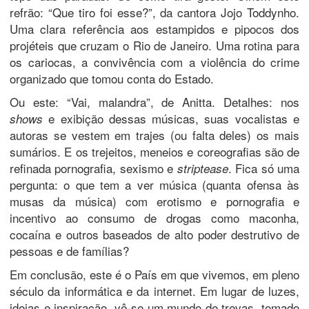
refrão: “Que tiro foi esse?”, da cantora Jojo Toddynho.
Uma clara referência aos estampidos e pipocos dos
projéteis que cruzam o Rio de Janeiro. Uma rotina para
os cariocas, a convivência com a violência do crime
organizado que tomou conta do Estado.
Ou este: “Vai, malandra”, de Anitta. Detalhes: nos
e exibição dessas músicas, suas vocalistas e
shows
autoras se vestem em trajes (ou falta deles) os mais
sumários. E os trejeitos, meneios e coreografias são de
refinada pornografia, sexismo e
. Fica só uma
striptease
pergunta: o que tem a ver música (quanta ofensa às
musas da música) com erotismo e pornografia e
incentivo ao consumo de drogas como maconha,
cocaína e outros baseados de alto poder destrutivo de
pessoas e de famílias?
Em conclusão, este é o País em que vivemos, em pleno
século da informática e da internet. Em lugar de luzes,
ideias e inspiração, vê-se um mundo de trevas, tomado