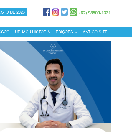
OSTO DE 2026
(62) 98500-1331
OSCO
URUAÇU-HISTÓRIA
EDIÇÕES
ANTIGO SITE