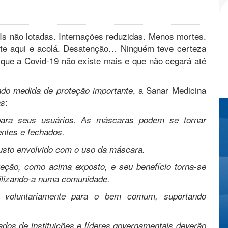
s não lotadas. Internações reduzidas. Menos mortes.
este aqui e acolá. Desatenção… Ninguém teve certeza
 que a Covid-19 não existe mais e que não cegará até
, a Sanar Medicina
do medida de proteção importante
:
as
para seus usuários. As máscaras podem se tornar
entes e fechados.
custo envolvido com o uso da máscara.
ção, como acima exposto, e seu benefício torna-se
tilizando-a numa comunidade.
 voluntariamente para o bem comum, suportando
os de instituições e líderes governamentais deverão