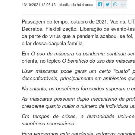
13/10/2021 12:06:13
- atualizada há 4 anos
Passagem do tempo, outubro de 2021. Vacina. UTI
Decretos. Flexibilização. Liberação de evento-t
da parte do vírus que a pandemia acabou, se foi,
o lar dessa-daquela família.
Em
O uso da máscara na pandemia continua sen
orienta, no tópico
O benefício do uso das máscar
Usar máscaras pode gerar um certo “custo” 
desconfortáveis, principalmente em ambientes qu
No entanto, os benefícios fornecidos superam o 
As máscaras possuem duplo mecanismo de prote
crescente quanto maior o número de indivíduos u
Em tempos de crises, a humanidade uniu-se
sacrifícios necessários.
Para vencermos esta pandemia, esforços combinad