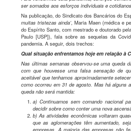
ser somados aos esforços individuais e cotidiano
Na publicação, do Sindicato dos Bancários do Esp
, Maria Maen (médica e p
muitas tristezas ainda’
do Espírito Santo, com mestrado e doutorado pel
Paulo [USP]), fala sobre as sequelas da Covid
pandemia. A seguir, dois trechos:
Qual situação enfrentamos hoje em relação à 
Nas últimas semanas observou-se uma queda da 
com que houvesse uma falsa sensação de que
aceitável que tenhamos aproximadamente setece
como ocorreu em 31 de agosto. Mas há alguns a
queda não será mantida:
a) Continuamos sem comando nacional pa
decidir sobre como conter uma nova ascens
b) As atividades econômicas voltaram quase 
que as aglomerações têm aumentado, seja 
empresas. A maioria das empresas não fez