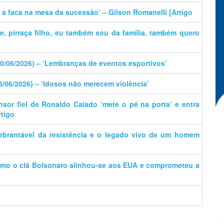
e a faca na mesa da sucessão’ – Gilson Romanelli [Artigo
ãe, pirraça filho, eu também sou da família, também quero
30/06/2026) – ‘Lembranças de eventos esportivos’
15/06/2026) – ‘Idosos não merecem violência’
nsor fiel de Ronaldo Caiado ‘mete o pé na porta’ e entra
rtigo
uebrantável da resistência e o legado vivo de um homem
omo o clã Bolsonaro alinhou-se aos EUA e comprometeu a