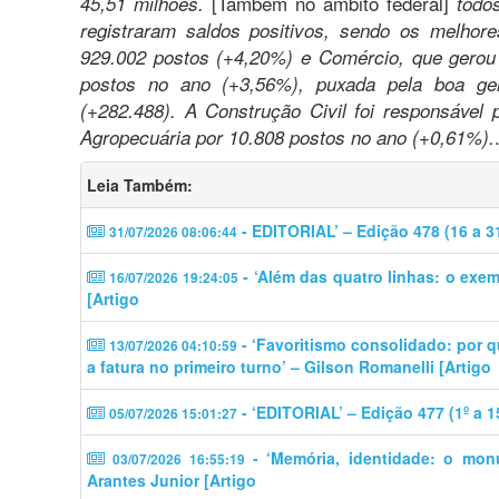
[Também no âmbito federal]
45,51 milhões.
todos
registraram saldos positivos, sendo os melhor
929.002 postos (+4,20%) e Comércio, que gerou 
postos no ano (+3,56%), puxada pela boa ge
(+282.488). A Construção Civil foi responsável
Agropecuária por 10.808 postos no ano (+0,61%).
Leia Também:
- EDITORIAL’ – Edição 478 (16 a 3
31/07/2026 08:06:44
- ‘Além das quatro linhas: o exem
16/07/2026 19:24:05
[Artigo
- ‘​​Favoritismo consolidado: por 
13/07/2026 04:10:59
a fatura no primeiro turno’ – Gilson Romanelli [Artigo
- ‘EDITORIAL’ – Edição 477 (1º a 1
05/07/2026 15:01:27
- ‘Memória, identidade: o mon
03/07/2026 16:55:19
Arantes Junior [Artigo