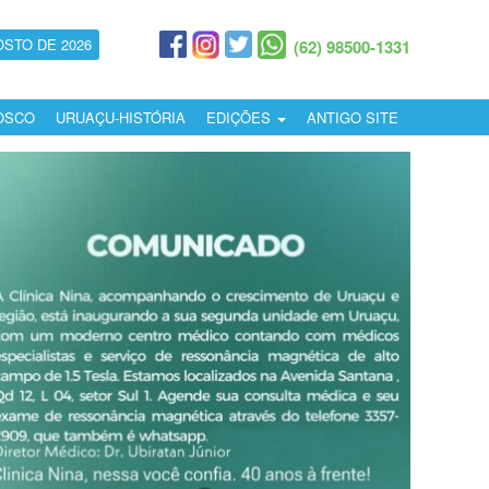
OSTO DE 2026
(62) 98500-1331
OSCO
URUAÇU-HISTÓRIA
EDIÇÕES
ANTIGO SITE