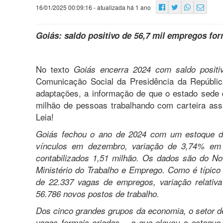
16/01/2025 00:09:16
- atualizada há 1 ano
Goiás:
saldo positivo de 56,7 mil empregos for
No texto
Goiás encerra 2024 com saldo positi
Comunicação Social da Presidência da Repúblic
adaptações, a informação de que o estado sede
milhão de pessoas trabalhando com carteira ass
Leia!
Goiás fechou o ano de 2024 com um estoque d
vínculos em dezembro, variação de 3,74% em 
contabilizados 1,51 milhão. Os dados são do No
Ministério do Trabalho e Emprego. Como é típic
de 22.337 vagas de empregos, variação relativ
56.786 novos postos de trabalho.
Dos cinco grandes grupos da economia, o setor d
vagas formais criadas – o que elevou o estoque