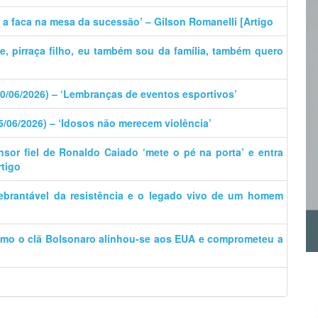
e a faca na mesa da sucessão’ – Gilson Romanelli [Artigo
ãe, pirraça filho, eu também sou da família, também quero
30/06/2026) – ‘Lembranças de eventos esportivos’
15/06/2026) – ‘Idosos não merecem violência’
nsor fiel de Ronaldo Caiado ‘mete o pé na porta’ e entra
rtigo
uebrantável da resistência e o legado vivo de um homem
omo o clã Bolsonaro alinhou-se aos EUA e comprometeu a