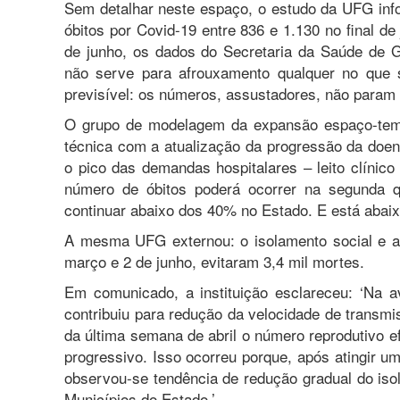
Sem detalhar neste espaço, o estudo da UFG inf
óbitos por Covid-19 entre 836 e 1.130 no final de 
de junho, os dados do Secretaria da Saúde de
não serve para afrouxamento qualquer no que 
previsível: os números, assustadores, não param 
O grupo de modelagem da expansão espaço-temp
técnica com a atualização da progressão da doen
o pico das demandas hospitalares – leito clínico 
número de óbitos poderá ocorrer na segunda qu
continuar abaixo dos 40% no Estado. E está abaix
A mesma UFG externou: o isolamento social e a
março e 2 de junho, evitaram 3,4 mil mortes.
Em comunicado, a instituição esclareceu: ‘Na a
contribuiu para redução da velocidade de transmis
da última semana de abril o número reprodutivo 
progressivo. Isso ocorreu porque, após atingir um
observou-se tendência de redução gradual do iso
Municípios do Estado.’.