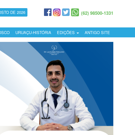
OSTO DE 2026
(62) 98500-1331
OSCO
URUAÇU-HISTÓRIA
EDIÇÕES
ANTIGO SITE