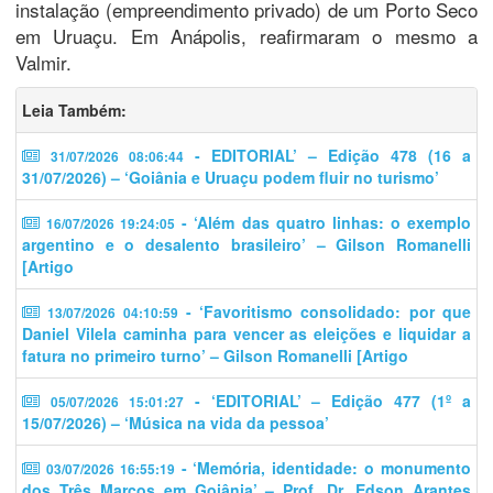
instalação (empreendimento privado) de um Porto Seco
em Uruaçu. Em Anápolis, reafirmaram o mesmo a
Valmir.
Leia Também:
- EDITORIAL’ – Edição 478 (16 a
31/07/2026 08:06:44
31/07/2026) – ‘Goiânia e Uruaçu podem fluir no turismo’
- ‘Além das quatro linhas: o exemplo
16/07/2026 19:24:05
argentino e o desalento brasileiro’ – Gilson Romanelli
[Artigo
- ‘​​Favoritismo consolidado: por que
13/07/2026 04:10:59
Daniel Vilela caminha para vencer as eleições e liquidar a
fatura no primeiro turno’ – Gilson Romanelli [Artigo
- ‘EDITORIAL’ – Edição 477 (1º a
05/07/2026 15:01:27
15/07/2026) – ‘Música na vida da pessoa’
- ‘Memória, identidade: o monumento
03/07/2026 16:55:19
dos Três Marcos em Goiânia’ – Prof. Dr. Edson Arantes