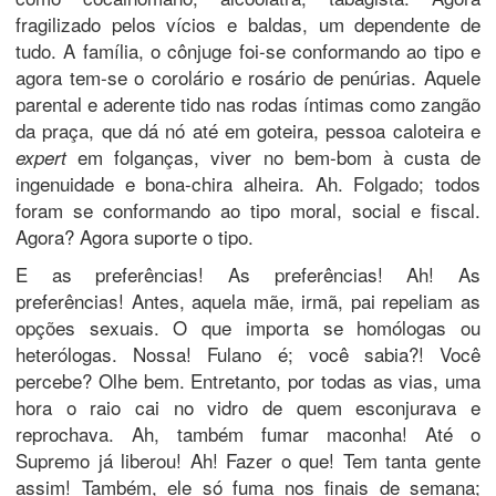
fragilizado pelos vícios e baldas, um dependente de
tudo. A família, o cônjuge foi-se conformando ao tipo e
agora tem-se o corolário e rosário de penúrias. Aquele
parental e aderente tido nas rodas íntimas como zangão
da praça, que dá nó até em goteira, pessoa caloteira e
em folganças, viver no bem-bom à custa de
expert
ingenuidade e bona-chira alheira. Ah. Folgado; todos
foram se conformando ao tipo moral, social e fiscal.
Agora? Agora suporte o tipo.
E as preferências! As preferências! Ah! As
preferências! Antes, aquela mãe, irmã, pai repeliam as
opções sexuais. O que importa se homólogas ou
heterólogas. Nossa! Fulano é; você sabia?! Você
percebe? Olhe bem. Entretanto, por todas as vias, uma
hora o raio cai no vidro de quem esconjurava e
reprochava. Ah, também fumar maconha! Até o
Supremo já liberou! Ah! Fazer o que! Tem tanta gente
assim! Também, ele só fuma nos finais de semana;