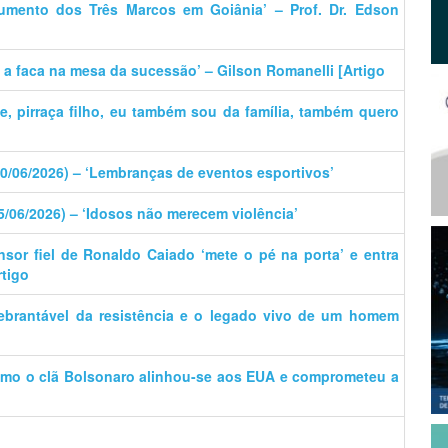
umento dos Três Marcos em Goiânia’ – Prof. Dr. Edson
e a faca na mesa da sucessão’ – Gilson Romanelli [Artigo
ãe, pirraça filho, eu também sou da família, também quero
30/06/2026) – ‘Lembranças de eventos esportivos’
15/06/2026) – ‘Idosos não merecem violência’
nsor fiel de Ronaldo Caiado ‘mete o pé na porta’ e entra
rtigo
uebrantável da resistência e o legado vivo de um homem
omo o clã Bolsonaro alinhou-se aos EUA e comprometeu a