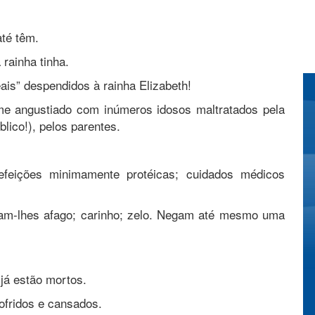
até têm.
rainha tinha.
is” despendidos à rainha Elizabeth!
me angustiado com inúmeros idosos maltratados pela
blico!), pelos parentes.
efeições minimamente protéicas; cuidados médicos
m-lhes afago; carinho; zelo. Negam até mesmo uma
já estão mortos.
ofridos e cansados.