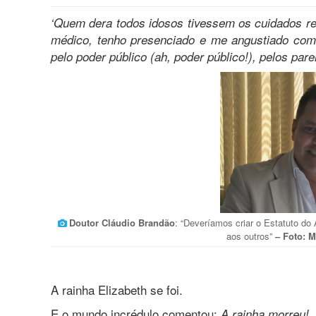
‘Quem dera todos idosos tivessem os cuidados re
médico, tenho presenciado e me angustiado com i
pelo poder público (ah, poder público!), pelos paren
Doutor Cláudio Brandão
: “Deveríamos criar o Estatuto do
aos outros”
– Foto: M
A rainha Elizabeth se foi.
E o mundo incrédulo comentou:
.
A rainha morreu!