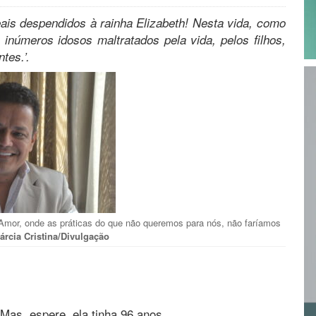
ais despendidos à rainha Elizabeth!
Nesta vida, como
números idosos maltratados pela vida, pelos filhos,
tes.’.
 Amor, onde as práticas do que não queremos para nós, não faríamos
árcia Cristina/Divulgação
 Mas, espere, ela tinha 96 anos.