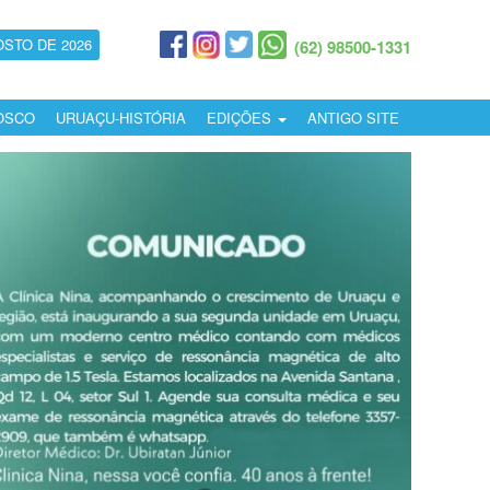
OSTO DE 2026
(62) 98500-1331
OSCO
URUAÇU-HISTÓRIA
EDIÇÕES
ANTIGO SITE