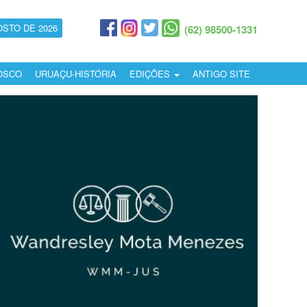
OSTO DE 2026
(62) 98500-1331
OSCO
URUAÇU-HISTÓRIA
EDIÇÕES
ANTIGO SITE