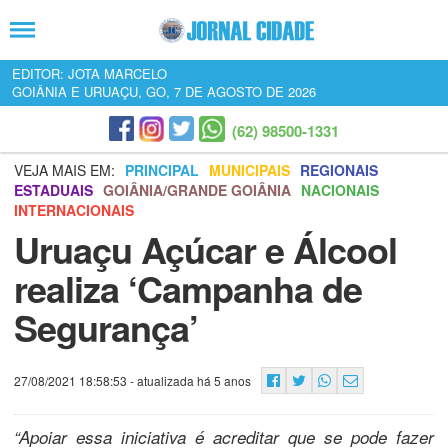
EDITOR: JOTA MARCELO
GOIÂNIA E URUAÇU, GO, 7 DE AGOSTO DE 2026
(62) 98500-1331
VEJA MAIS EM:
PRINCIPAL
MUNICIPAIS
REGIONAIS
ESTADUAIS
GOIÂNIA/GRANDE GOIÂNIA
NACIONAIS
INTERNACIONAIS
Uruaçu Açúcar e Álcool
realiza ‘Campanha de
Segurança’
27/08/2021 18:58:53
- atualizada há 5 anos
“Apoiar essa iniciativa é acreditar que se pode fazer