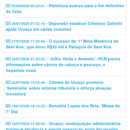
- Prefeitura avança para o fim definitivo
05/08/2026 00:23:01
do lixão
- Deputado estadual Cristiano Galindo
29/07/2026 07:42:16
ajuda Uruaçu em várias ocasiões
- O sucesso da ‘1ª Meia Maratona de
27/07/2026 17:29:56
Sant’Ana’, que doou R$30 mil à Paróquia de Sant’Ana
- ‘Julho Verde e Amarelo’: HCN presta
23/07/2026 21:53:53
informações sobre câncer de cabeça e pescoço, e
hepatites virais
- Câmara de Uruaçu promove
20/07/2026 19:55:46
‘Seminário’ sobre reforma tributária e reforça atuação
inovadora
- Benedita Lopes dos Reis: 'Missa de
19/07/2026 18:10:22
7° Dia'
- Uruaçu: readequação administrativa
16/07/2026 15:00:49
fortalece eficiência e amplia integração entre Secretarias