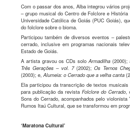
Com o passar dos anos, Alba integrou vários pr
– grupo musical do Centro de Folclore e História C
Universidade Católica de Goiás (PUC Goiás), q
do folclore sobre o bioma.
Participou também de diversos eventos – palest
cerrado, inclusive em programas nacionais telev
Estado de Goiás.
A artista gravou os CDs solo
(2000);
Armadilha
(2002);
Três Gerações – vol. 7
Os Ternos Cheg
(2003); e,
(2
Alumeia: o Cerrado que a velha canta
Ela participou da transcrição de textos musica
para publicação da revista
,
Folclore do Cerrado
Sons do Cerrado, acompanhados pelo violonista
Rumos Itaú Cultural, que se transformou em prog
‘Maratona Cultural’