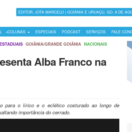
EDITOR: JOTA MARCELO | GOIÂNIA E URUAÇU, GO, 8 DE AG
L
COLUNAS
ESPECIAIS
PODCAST
SERVIÇOS
FALE CON
ESTADUAIS
GOIÂNIA/GRANDE GOIÂNIA
NACIONAIS
resenta Alba Franco na
o para o lírico e o eclético costurado ao longo de
xaltando importância do cerrado.