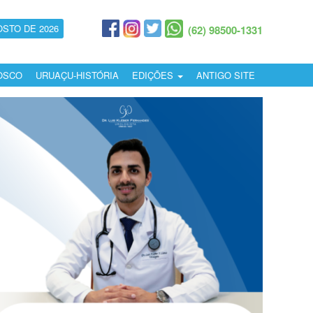
OSTO DE 2026
(62) 98500-1331
OSCO
URUAÇU-HISTÓRIA
EDIÇÕES
ANTIGO SITE