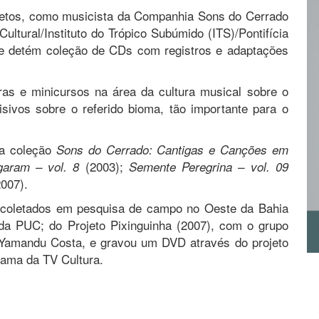
ojetos, como musicista da Companhia Sons do Cerrado
ultural/Instituto do Trópico Subúmido (ITS)/Pontifícia
ue detém coleção de CDs com registros e adaptações
ras e minicursos na área da cultura musical sobre o
isivos sobre o referido bioma, tão importante para o
 a coleção
Sons do Cerrado: Cantigas e Canções em
(2003);
aram – vol. 8
Semente Peregrina – vol. 09
007).
is coletados em pesquisa de campo no Oeste da Bahia
 da PUC; do Projeto Pixinguinha (2007), com o grupo
 Yamandu Costa, e gravou um DVD através do projeto
rama da TV Cultura.