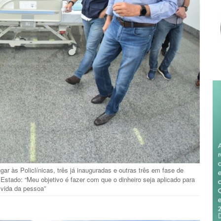
ar às Policlínicas, três já inauguradas e outras três em fase de
stado: “Meu objetivo é fazer com que o dinheiro seja aplicado para
 vida da pessoa”