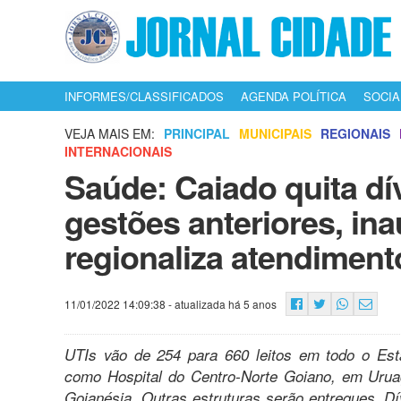
INFORMES/CLASSIFICADOS
AGENDA POLÍTICA
SOCIA
VEJA MAIS EM:
PRINCIPAL
MUNICIPAIS
REGIONAIS
INTERNACIONAIS
Saúde: Caiado quita dí
gestões anteriores, ina
regionaliza atendiment
11/01/2022 14:09:38
- atualizada há 5 anos
UTIs vão de 254 para 660 leitos em todo o Est
como Hospital do Centro-Norte Goiano, em Uruaçu
Goianésia. Outras estruturas serão entregues. D