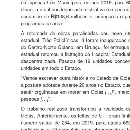
em apenas três Municípios, no ano 2019, para 66
disso, a atual condução administrativa rompeu c
assumido de R$138,6 milhões e, assegurou o pa
programas na área.
A retomada de obras paralisadas deu novo ri
estadual. Três Policlínicas já foram inauguradas
do Centro-Norte Goiano, em Uruaçu, foi entregue
estadual retomou a licitação do Hospital Estadua
descentralizada. Passou de 18 unidades concen
unidades em todo o Estado.
“Vamos escrever outra história no Estado de Goiá
a postura adotada durante 20 anos no Estado, que
sentir orgulhosas em morar em Goiás
”, menc
[…]
pessoas
”.
[…]
O trabalho realizado transformou a realidade 
Goiás. Anteriormente, os leitos de UTI eram lim
número saltou de 254, em 2019, para atuais 660
pediátricas e 10 neonatais com abrangência a 