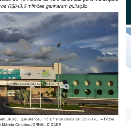
ros R$643,6 milhões ganharam quitação.
, em Uruaçu, que atendeu inicialmente casos de Covid-19…
– Fotos
l): Márcia Cristina/JORNAL CIDADE