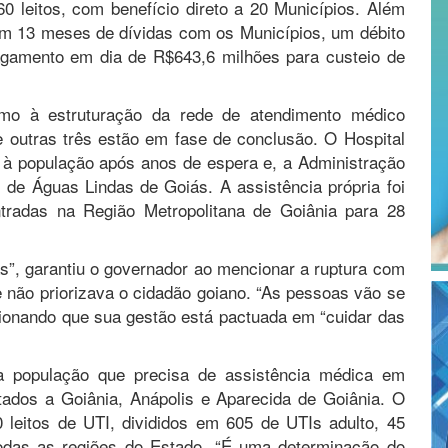
0 leitos, com benefício direto a 20 Municípios. Além
om 13 meses de dívidas com os Municípios, um débito
gamento em dia de R$643,6 milhões para custeio de
tmo à estruturação da rede de atendimento médico
 e outras três estão em fase de conclusão. O Hospital
 à população após anos de espera e, a Administração
l de Águas Lindas de Goiás. A assistência própria foi
tradas na Região Metropolitana de Goiânia para 28
s”, garantiu o governador ao mencionar a ruptura com
 não priorizava o cidadão goiano. “As pessoas vão se
ionando que sua gestão está pactuada em “cuidar das
da população que precisa de assistência médica em
itados a Goiânia, Anápolis e Aparecida de Goiânia. O
 leitos de UTI, divididos em 605 de UTIs adulto, 45
todas as regiões do Estado. “É uma determinação do