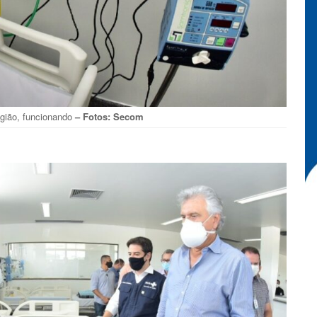
egião, funcionando
– Fotos: Secom