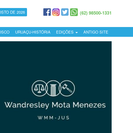
OSTO DE 2026
(62) 98500-1331
OSCO
URUAÇU-HISTÓRIA
EDIÇÕES
ANTIGO SITE