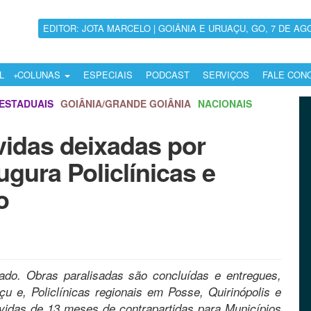
EDITOR: JOTA MARCELO | GOIÂNIA E URUAÇU, GO, 7 DE AG
L
COLUNAS
ESPECIAIS
PODCAST
SERVIÇOS
FALE CON
ESTADUAIS
GOIÂNIA/GRANDE GOIÂNIA
NACIONAIS
vidas deixadas por
ugura Policlínicas e
o
ado. Obras paralisadas são concluídas e entregues,
 e, Policlínicas regionais em Posse, Quirinópolis e
ívidas de 13 meses de contrapartidas para Municípios