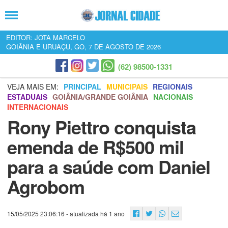
EDITOR: JOTA MARCELO
GOIÂNIA E URUAÇU, GO, 7 DE AGOSTO DE 2026
(62) 98500-1331
VEJA MAIS EM:
PRINCIPAL
MUNICIPAIS
REGIONAIS
ESTADUAIS
GOIÂNIA/GRANDE GOIÂNIA
NACIONAIS
INTERNACIONAIS
Rony Piettro conquista
emenda de R$500 mil
para a saúde com Daniel
Agrobom
15/05/2025 23:06:16
- atualizada há 1 ano