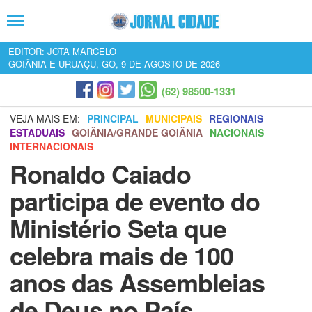
EDITOR: JOTA MARCELO
GOIÂNIA E URUAÇU, GO, 9 DE AGOSTO DE 2026
(62) 98500-1331
VEJA MAIS EM:
PRINCIPAL
MUNICIPAIS
REGIONAIS
ESTADUAIS
GOIÂNIA/GRANDE GOIÂNIA
NACIONAIS
INTERNACIONAIS
Ronaldo Caiado
participa de evento do
Ministério Seta que
celebra mais de 100
anos das Assembleias
de Deus no País