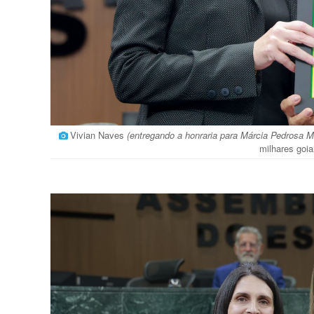
Vivian Naves
(entregando a honraria para Márcia Pedrosa
milhares goia