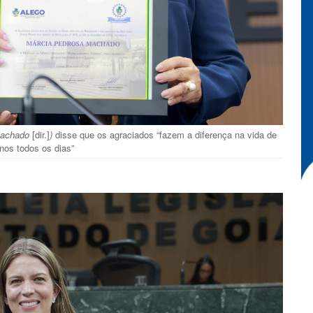
 Machado
[dir.]
)
disse que os agraciados “fazem a diferença na vida de
nos todos os dias”