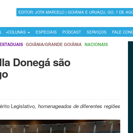
EDITOR: JOTA MARCELO | GOIÂNIA E URUAÇU, GO, 7 DE AG
L
COLUNAS
ESPECIAIS
PODCAST
SERVIÇOS
FALE CON
ESTADUAIS
GOIÂNIA/GRANDE GOIÂNIA
NACIONAIS
lla Donegá são
go
rito Legislativo
, homenageados de diferentes regiões