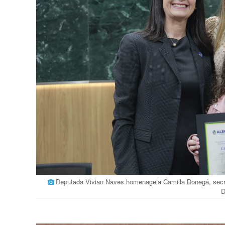
Deputada Vivian Naves homenageia Camilla Donegá, secret
D