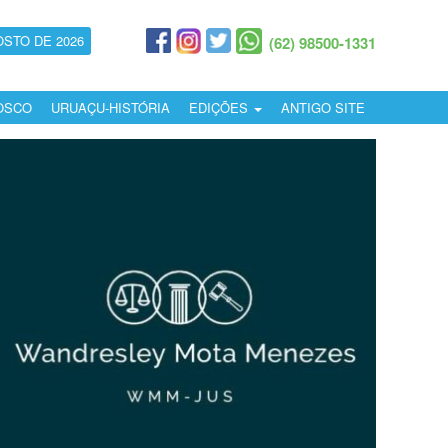
OSTO DE 2026
(62) 98500-1331
OSCO
URUAÇU-HISTÓRIA
EDIÇÕES
ANTIGO SITE