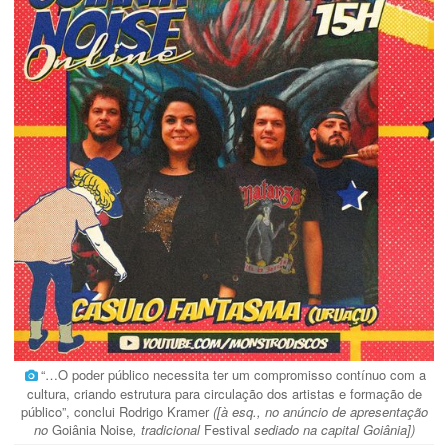
“…O poder público necessita ter um compromisso contínuo com a
cultura, criando estrutura para circulação dos artistas e formação de
público”, conclui Rodrigo Kramer
([à esq., no anúncio de apresentação
no
Goiânia Noise
, tradicional
Festival
sediado na capital Goiânia])