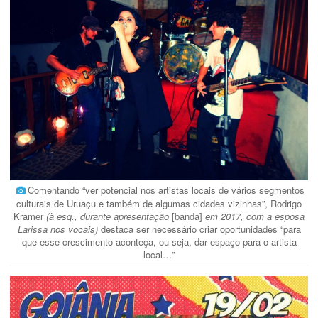
Comentando “ver potencial nos artistas locais de vários segmentos
culturais de Uruaçu e também de algumas cidades vizinhas”, Rodrigo
Kramer
(à esq., durante apresentação
[banda]
em 2017, com a esposa
Larissa nos vocais)
destaca ser necessário criar oportunidades “para
que esse crescimento aconteça, ou seja, dar espaço para o artista
local…”