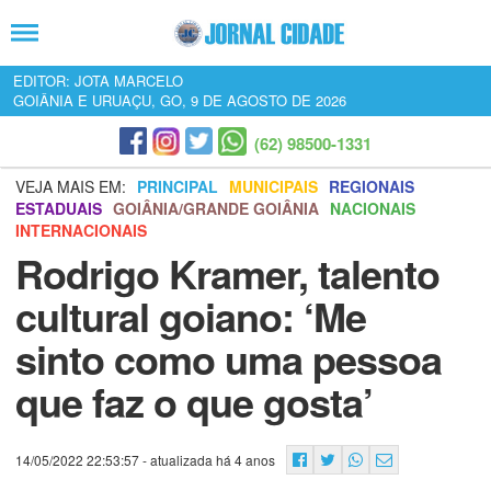
EDITOR: JOTA MARCELO
GOIÂNIA E URUAÇU, GO, 9 DE AGOSTO DE 2026
(62) 98500-1331
VEJA MAIS EM:
PRINCIPAL
MUNICIPAIS
REGIONAIS
ESTADUAIS
GOIÂNIA/GRANDE GOIÂNIA
NACIONAIS
INTERNACIONAIS
Rodrigo Kramer, talento
cultural goiano: ‘Me
sinto como uma pessoa
que faz o que gosta’
14/05/2022 22:53:57
- atualizada há 4 anos