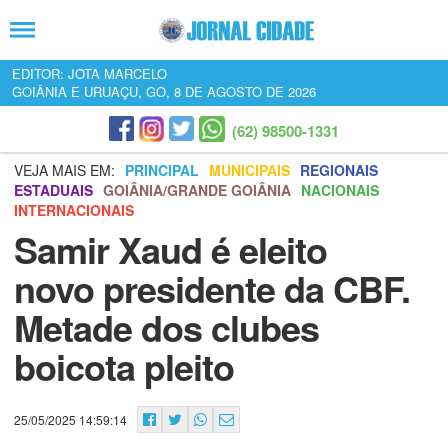
EDITOR: JOTA MARCELO
GOIÂNIA E URUAÇU, GO, 8 DE AGOSTO DE 2026
(62) 98500-1331
VEJA MAIS EM:
PRINCIPAL
MUNICIPAIS
REGIONAIS
ESTADUAIS
GOIÂNIA/GRANDE GOIÂNIA
NACIONAIS
INTERNACIONAIS
Samir Xaud é eleito
novo presidente da CBF.
Metade dos clubes
boicota pleito
25/05/2025 14:59:14