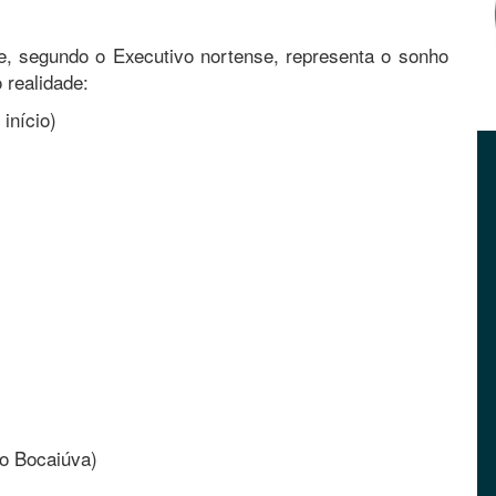
e, segundo o Executivo nortense, representa o sonho
 realidade:
início)
no Bocaiúva)