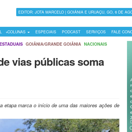
EDITOR: JOTA MARCELO | GOIÂNIA E URUAÇU, GO, 6 DE AG
L
COLUNAS
ESPECIAIS
PODCAST
SERVIÇOS
FALE CON
ESTADUAIS
GOIÂNIA/GRANDE GOIÂNIA
NACIONAIS
de vias públicas soma
ra etapa marca o início de uma das maiores ações de