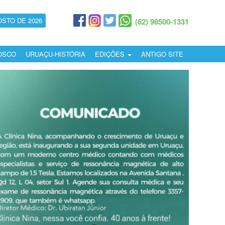
OSTO DE 2026
(62) 98500-1331
OSCO
URUAÇU-HISTÓRIA
EDIÇÕES
ANTIGO SITE