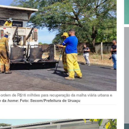
 ordem de R$16 milhões para recuperação da malha viária urbana e
ve da
home
: Foto: Secom/Prefeitura de Uruaçu