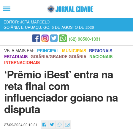
EDITOR: JOTA MARCELO
GOIÂNIA E URUAÇU, GO, 5 DE AGOSTO DE 2026
(62) 98500-1331
VEJA MAIS EM:
PRINCIPAL
MUNICIPAIS
REGIONAIS
ESTADUAIS
GOIÂNIA/GRANDE GOIÂNIA
NACIONAIS
INTERNACIONAIS
‘Prêmio iBest’ entra na
reta final com
influenciador goiano na
disputa
27/09/2024 00:10:31