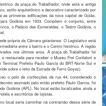
stórico da praça do Trabalhador, onde está a antiga
, estilo arquitetônico e decorativo caracterizado por
éco
 as primeiras edificações da nova capital de Goiás,
s para Goiânia em 1933. Compõem o conjunto, entre
vica, o Palácio das Esmeraldas, o Teatro Goiânia, o
el.
sede própria da Câmara goianiense. O Legislativo está
rmediária entre o bairro e o Centro histórico. A região
ivados nos últimos anos. A praça do Trabalhador foi
da e restaurada para receber o Museu Frei Confaloni e
o Terminal Prefeito Paulo Garcia do BRT-Norte Sul e
nde sobre o leito da Estrada de Ferro Goyaz).
ceu o polo de confecções da rua 44, considerado o
creto assinado pelo então prefeito Paulo Garcia, foi
da Goiânia (APL). No local estão localizados ainda a
téis e escritórios de lojistas.
tro local seria caminhar na contramão dessa série de