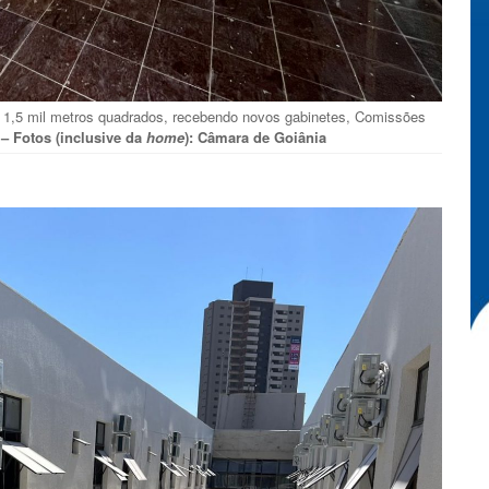
em 1,5 mil metros quadrados, recebendo novos gabinetes, Comissões
o
– Fotos (inclusive da
home
): Câmara de Goiânia