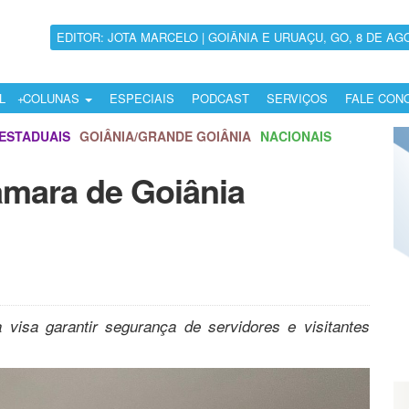
EDITOR: JOTA MARCELO | GOIÂNIA E URUAÇU, GO, 8 DE AG
L
COLUNAS
ESPECIAIS
PODCAST
SERVIÇOS
FALE CON
ESTADUAIS
GOIÂNIA/GRANDE GOIÂNIA
NACIONAIS
âmara de Goiânia
visa garantir segurança de servidores e visitantes