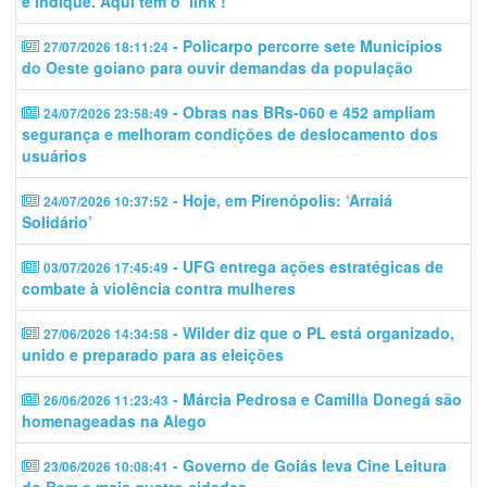
e indique. Aqui tem o ‘link’!
- Policarpo percorre sete Municípios
27/07/2026 18:11:24
do Oeste goiano para ouvir demandas da população
- Obras nas BRs-060 e 452 ampliam
24/07/2026 23:58:49
segurança e melhoram condições de deslocamento dos
usuários
- Hoje, em Pirenópolis: ‘Arraiá
24/07/2026 10:37:52
Solidário’
- UFG entrega ações estratégicas de
03/07/2026 17:45:49
combate à violência contra mulheres
- Wilder diz que o PL está organizado,
27/06/2026 14:34:58
unido e preparado para as eleições
- Márcia Pedrosa e Camilla Donegá são
26/06/2026 11:23:43
homenageadas na Alego
- Governo de Goiás leva Cine Leitura
23/06/2026 10:08:41