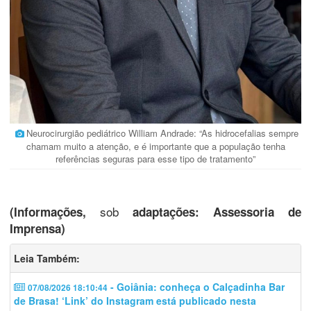
Neurocirurgião pediátrico William Andrade: “As hidrocefalias sempre
chamam muito a atenção, e é importante que a população tenha
referências seguras para esse tipo de tratamento”
sob
(Informações,
adaptações: Assessoria de
Imprensa)
Leia Também:
- Goiânia: conheça o Calçadinha Bar
07/08/2026 18:10:44
de Brasa! ‘Link’ do Instagram está publicado nesta