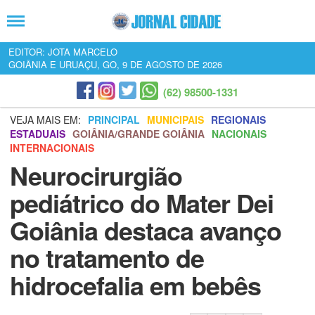
EDITOR: JOTA MARCELO
GOIÂNIA E URUAÇU, GO, 9 DE AGOSTO DE 2026
(62) 98500-1331
VEJA MAIS EM:
PRINCIPAL
MUNICIPAIS
REGIONAIS
ESTADUAIS
GOIÂNIA/GRANDE GOIÂNIA
NACIONAIS
INTERNACIONAIS
Neurocirurgião
pediátrico do Mater Dei
Goiânia destaca avanço
no tratamento de
hidrocefalia em bebês