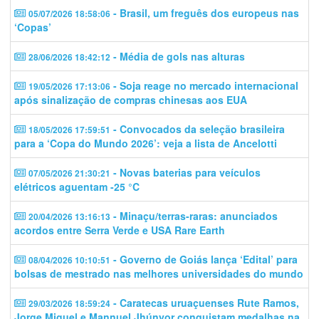
- Brasil, um freguês dos europeus nas
05/07/2026 18:58:06
‘Copas’
- Média de gols nas alturas
28/06/2026 18:42:12
- Soja reage no mercado internacional
19/05/2026 17:13:06
após sinalização de compras chinesas aos EUA
- Convocados da seleção brasileira
18/05/2026 17:59:51
para a ‘Copa do Mundo 2026’: veja a lista de Ancelotti
- Novas baterias para veículos
07/05/2026 21:30:21
elétricos aguentam -25 °C
- Minaçu/terras-raras: anunciados
20/04/2026 13:16:13
acordos entre Serra Verde e USA Rare Earth
- Governo de Goiás lança ‘Edital’ para
08/04/2026 10:10:51
bolsas de mestrado nas melhores universidades do mundo
- Caratecas uruaçuenses Rute Ramos,
29/03/2026 18:59:24
Jorge Miguel e Mannuel Jhúnyor conquistam medalhas na