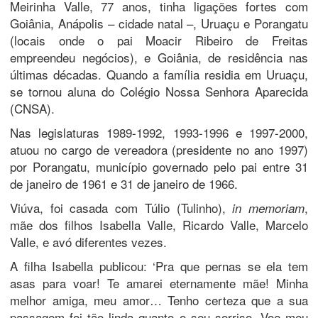
Meirinha Valle, 77 anos, tinha ligações fortes com
Goiânia, Anápolis – cidade natal –, Uruaçu e Porangatu
(locais onde o pai Moacir Ribeiro de Freitas
empreendeu negócios), e Goiânia, de residência nas
últimas décadas. Quando a família residia em Uruaçu,
se tornou aluna do Colégio Nossa Senhora Aparecida
(CNSA).
Nas legislaturas 1989-1992, 1993-1996 e 1997-2000,
atuou no cargo de vereadora (presidente no ano 1997)
por Porangatu, município governado pelo pai entre 31
de janeiro de 1961 e 31 de janeiro de 1966.
Viúva, foi casada com Túlio (Tulinho),
,
in memoriam
mãe dos filhos Isabella Valle, Ricardo Valle, Marcelo
Valle, e avó diferentes vezes.
A filha Isabella publicou: ‘Pra que pernas se ela tem
asas para voar! Te amarei eternamente mãe! Minha
melhor amiga, meu amor… Tenho certeza que a sua
passagem foi tão linda quanto o seu sorriso. Voe meu