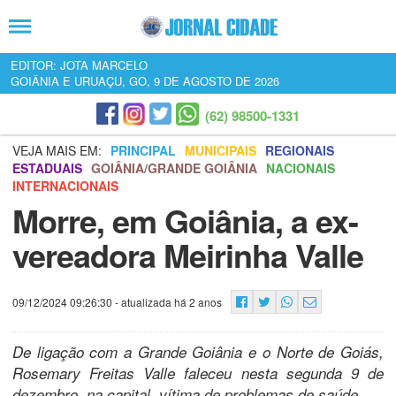
EDITOR: JOTA MARCELO
GOIÂNIA E URUAÇU, GO, 9 DE AGOSTO DE 2026
(62) 98500-1331
VEJA MAIS EM:
PRINCIPAL
MUNICIPAIS
REGIONAIS
ESTADUAIS
GOIÂNIA/GRANDE GOIÂNIA
NACIONAIS
INTERNACIONAIS
Morre, em Goiânia, a ex-
vereadora Meirinha Valle
09/12/2024 09:26:30
- atualizada há 2 anos
De ligação com a Grande Goiânia e o Norte de Goiás,
Rosemary Freitas Valle faleceu nesta segunda 9 de
dezembro, na capital, vítima de problemas de saúde.