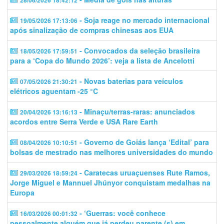
28/06/2026 18:42:12
- Soja reage no mercado internacional
19/05/2026 17:13:06
após sinalização de compras chinesas aos EUA
- Convocados da seleção brasileira
18/05/2026 17:59:51
para a ‘Copa do Mundo 2026’: veja a lista de Ancelotti
- Novas baterias para veículos
07/05/2026 21:30:21
elétricos aguentam -25 °C
- Minaçu/terras-raras: anunciados
20/04/2026 13:16:13
acordos entre Serra Verde e USA Rare Earth
- Governo de Goiás lança ‘Edital’ para
08/04/2026 10:10:51
bolsas de mestrado nas melhores universidades do mundo
- Caratecas uruaçuenses Rute Ramos,
29/03/2026 18:59:24
Jorge Miguel e Mannuel Jhúnyor conquistam medalhas na
Europa
- ‘Guerras: você conhece
16/03/2026 00:01:32
pessoalmente alguém que já perdeu parente (s) em