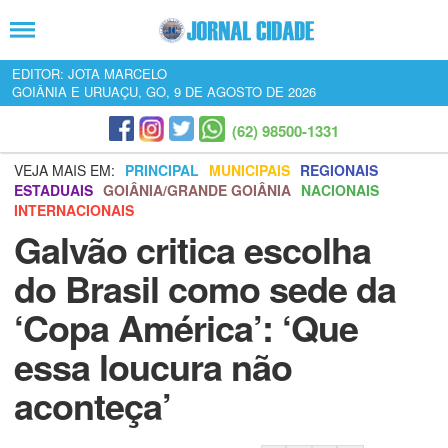
EDITOR: JOTA MARCELO
GOIÂNIA E URUAÇU, GO, 9 DE AGOSTO DE 2026
(62) 98500-1331
VEJA MAIS EM:
PRINCIPAL
MUNICIPAIS
REGIONAIS
ESTADUAIS
GOIÂNIA/GRANDE GOIÂNIA
NACIONAIS
INTERNACIONAIS
Galvão critica escolha
do Brasil como sede da
‘Copa América’: ‘Que
essa loucura não
aconteça’