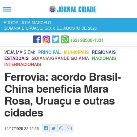
EDITOR: JOTA MARCELO
GOIÂNIA E URUAÇU, GO, 6 DE AGOSTO DE 2026
(62) 98500-1331
VEJA MAIS EM:
PRINCIPAL
MUNICIPAIS
REGIONAIS
ESTADUAIS
GOIÂNIA/GRANDE GOIÂNIA
NACIONAIS
INTERNACIONAIS
Ferrovia: acordo Brasil-
China beneficia Mara
Rosa, Uruaçu e outras
cidades
14/07/2025 22:42:56