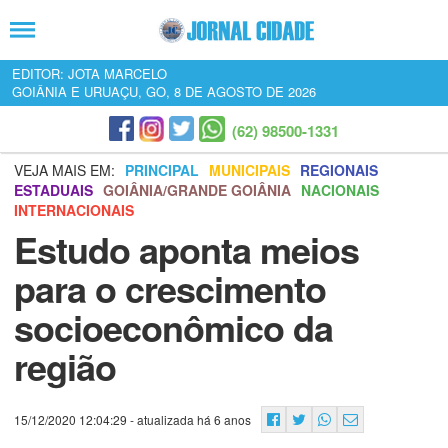
EDITOR: JOTA MARCELO
GOIÂNIA E URUAÇU, GO, 8 DE AGOSTO DE 2026
(62) 98500-1331
VEJA MAIS EM:
PRINCIPAL
MUNICIPAIS
REGIONAIS
ESTADUAIS
GOIÂNIA/GRANDE GOIÂNIA
NACIONAIS
INTERNACIONAIS
Estudo aponta meios
para o crescimento
socioeconômico da
região
15/12/2020 12:04:29
- atualizada há 6 anos