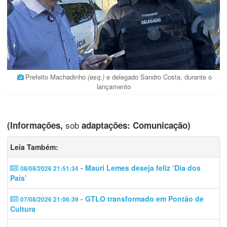
Prefeito Machadinho
(esq.)
e delegado Sandro Costa, durante o
lançamento
sob
(Informações,
adaptações: Comunicação)
Leia Também:
- Mauri Lemes deseja feliz ‘Dia dos
08/08/2026 21:51:34
Pais’
- GTLO transformado em Pontão de
07/08/2026 21:06:39
Cultura