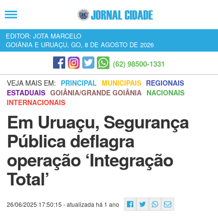
EDITOR: JOTA MARCELO
GOIÂNIA E URUAÇU, GO, 8 DE AGOSTO DE 2026
(62) 98500-1331
VEJA MAIS EM:
PRINCIPAL
MUNICIPAIS
REGIONAIS
ESTADUAIS
GOIÂNIA/GRANDE GOIÂNIA
NACIONAIS
INTERNACIONAIS
Em Uruaçu, Segurança
Pública deflagra
operação ‘Integração
Total’
26/06/2025 17:50:15
- atualizada há 1 ano