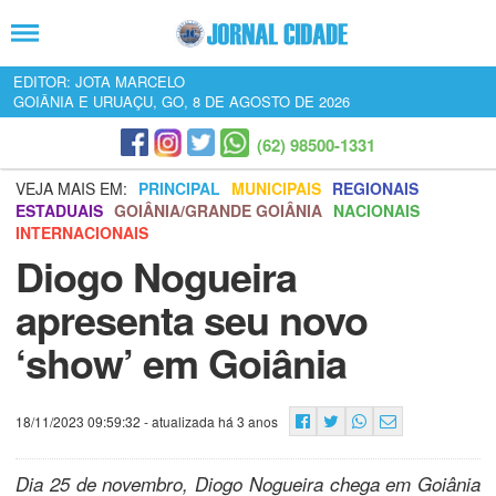
EDITOR: JOTA MARCELO
GOIÂNIA E URUAÇU, GO, 8 DE AGOSTO DE 2026
(62) 98500-1331
VEJA MAIS EM:
PRINCIPAL
MUNICIPAIS
REGIONAIS
ESTADUAIS
GOIÂNIA/GRANDE GOIÂNIA
NACIONAIS
INTERNACIONAIS
Diogo Nogueira
apresenta seu novo
‘show’ em Goiânia
18/11/2023 09:59:32
- atualizada há 3 anos
Dia 25 de novembro, Diogo Nogueira chega em Goiânia