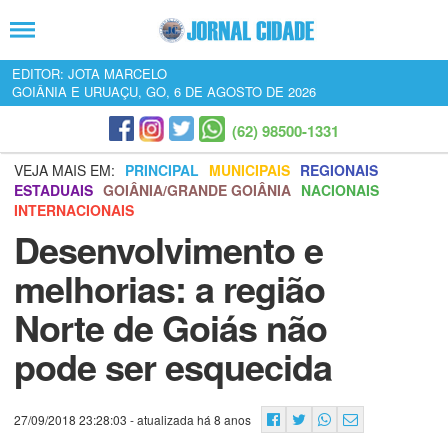
EDITOR: JOTA MARCELO
GOIÂNIA E URUAÇU, GO, 6 DE AGOSTO DE 2026
(62) 98500-1331
VEJA MAIS EM:
PRINCIPAL
MUNICIPAIS
REGIONAIS
ESTADUAIS
GOIÂNIA/GRANDE GOIÂNIA
NACIONAIS
INTERNACIONAIS
Desenvolvimento e
melhorias: a região
Norte de Goiás não
pode ser esquecida
27/09/2018 23:28:03
- atualizada há 8 anos