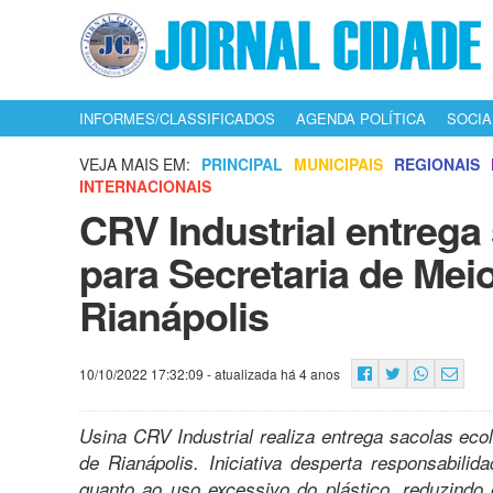
INFORMES/CLASSIFICADOS
AGENDA POLÍTICA
SOCIA
VEJA MAIS EM:
PRINCIPAL
MUNICIPAIS
REGIONAIS
INTERNACIONAIS
CRV Industrial entrega
para Secretaria de Mei
Rianápolis
10/10/2022 17:32:09
- atualizada há 4 anos
Usina
CRV Industrial realiza entrega sacolas eco
de Rianápolis. Iniciativa desperta responsabili
quanto ao uso excessivo do plástico, reduzindo 