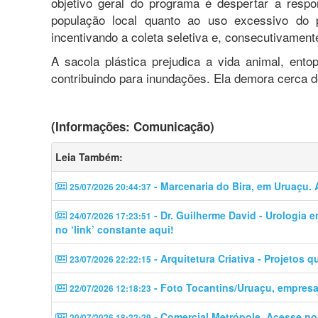
objetivo geral do programa é despertar a respo
população local quanto ao uso excessivo do p
incentivando a coleta seletiva e, consecutivament
A sacola plástica prejudica a vida animal, ent
contribuindo para inundações. Ela demora cerca 
(Informações: Comunicação)
Leia Também:
- Marcenaria do Bira, em Uruaçu. 
25/07/2026 20:44:37
- Dr. Guilherme David - Urologia 
24/07/2026 17:23:51
no ‘link’ constante aqui!
- Arquitetura Criativa - Projetos 
23/07/2026 22:22:15
- Foto Tocantins/Uruaçu, empresa 
22/07/2026 12:18:23
- Comercial Metrópole. Acesse no
20/07/2026 18:22:29