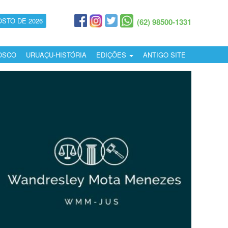
OSTO DE 2026
(62) 98500-1331
OSCO
URUAÇU-HISTÓRIA
EDIÇÕES
ANTIGO SITE