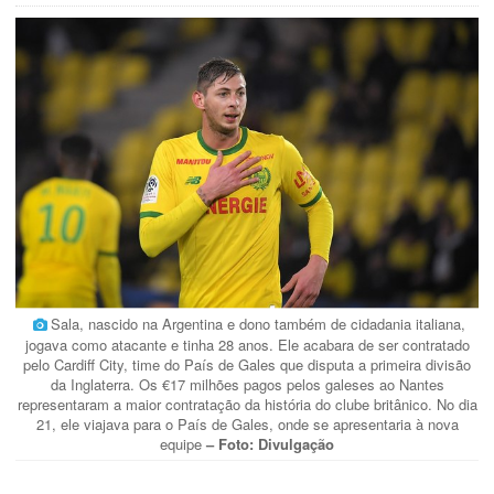
Sala, nascido na Argentina e dono também de cidadania italiana,
jogava como atacante e tinha 28 anos. Ele acabara de ser contratado
pelo Cardiff City, time do País de Gales que disputa a primeira divisão
da Inglaterra. Os €17 milhões pagos pelos galeses ao Nantes
representaram a maior contratação da história do clube britânico. No dia
21, ele viajava para o País de Gales, onde se apresentaria à nova
equipe
– Foto: Divulgação