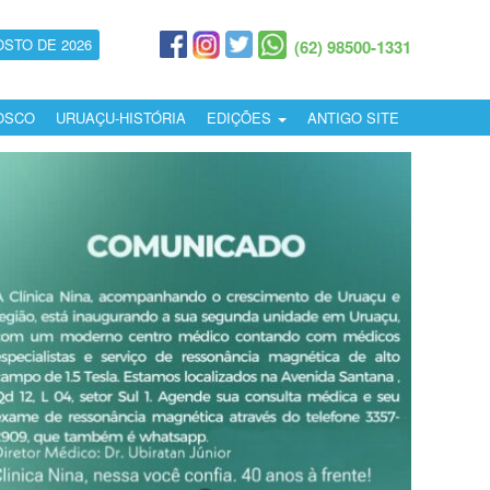
OSTO DE 2026
(62) 98500-1331
OSCO
URUAÇU-HISTÓRIA
EDIÇÕES
ANTIGO SITE