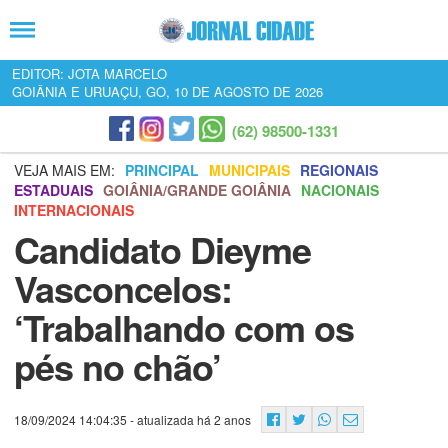
EDITOR: JOTA MARCELO
GOIÂNIA E URUAÇU, GO, 10 DE AGOSTO DE 2026
(62) 98500-1331
VEJA MAIS EM:
PRINCIPAL
MUNICIPAIS
REGIONAIS
ESTADUAIS
GOIÂNIA/GRANDE GOIÂNIA
NACIONAIS
INTERNACIONAIS
Candidato Dieyme
Vasconcelos:
‘Trabalhando com os
pés no chão’
18/09/2024 14:04:35
- atualizada há 2 anos