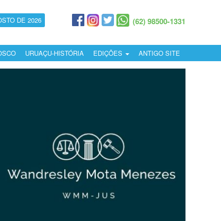
OSTO DE 2026
(62) 98500-1331
OSCO
URUAÇU-HISTÓRIA
EDIÇÕES
ANTIGO SITE