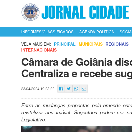
INFORMES/CLASSIFICADOS
AGENDA POLÍTICA
SOCIA
VEJA MAIS EM:
PRINCIPAL
MUNICIPAIS
REGIONAIS
INTERNACIONAIS
Câmara de Goiânia dis
Centraliza e recebe su
23/04/2024 19:23:22
Entre as mudanças propostas pela emenda est
revitalizar seu imóvel. Sugestões podem ser 
Legislativo.