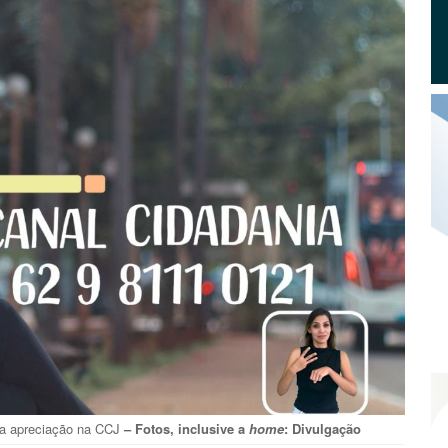
ra apreciação na CCJ
– Fotos, inclusive a
home
: Divulgação