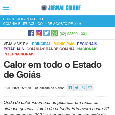
EDITOR: JOTA MARCELO
GOIÂNIA E URUAÇU, GO, 9 DE AGOSTO DE 2026
(62) 98500-1331
VEJA MAIS EM:
PRINCIPAL
MUNICIPAIS
REGIONAIS
ESTADUAIS
GOIÂNIA/GRANDE GOIÂNIA
NACIONAIS
INTERNACIONAIS
Calor em todo o Estado
de Goiás
22/09/2021 15:50:03
- atualizada há 5 anos
Onda de calor incomoda as pessoas em todas as
cidades goianas. Início da estação Primavera neste 22
de setembro de 2021 e, por enquanto, quase nada de