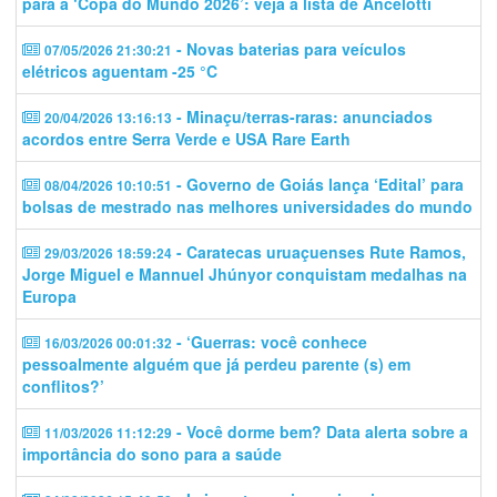
para a ‘Copa do Mundo 2026’: veja a lista de Ancelotti
- Novas baterias para veículos
07/05/2026 21:30:21
elétricos aguentam -25 °C
- Minaçu/terras-raras: anunciados
20/04/2026 13:16:13
acordos entre Serra Verde e USA Rare Earth
- Governo de Goiás lança ‘Edital’ para
08/04/2026 10:10:51
bolsas de mestrado nas melhores universidades do mundo
- Caratecas uruaçuenses Rute Ramos,
29/03/2026 18:59:24
Jorge Miguel e Mannuel Jhúnyor conquistam medalhas na
Europa
- ‘Guerras: você conhece
16/03/2026 00:01:32
pessoalmente alguém que já perdeu parente (s) em
conflitos?’
- Você dorme bem? Data alerta sobre a
11/03/2026 11:12:29
importância do sono para a saúde