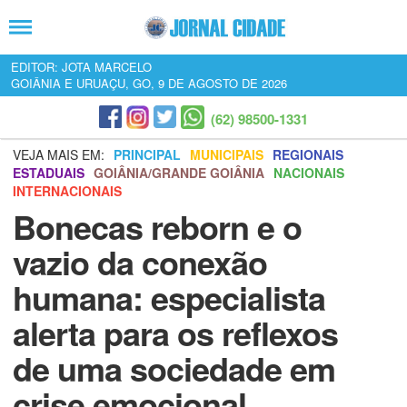
EDITOR: JOTA MARCELO
GOIÂNIA E URUAÇU, GO, 9 DE AGOSTO DE 2026
(62) 98500-1331
VEJA MAIS EM:
PRINCIPAL
MUNICIPAIS
REGIONAIS
ESTADUAIS
GOIÂNIA/GRANDE GOIÂNIA
NACIONAIS
INTERNACIONAIS
Bonecas reborn e o
vazio da conexão
humana: especialista
alerta para os reflexos
de uma sociedade em
crise emocional