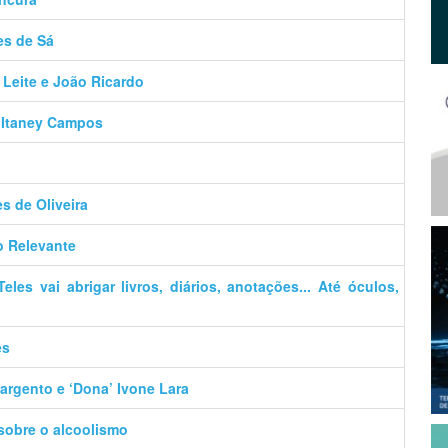
es de Sá
 Leite e João Ricardo
– Itaney Campos
es de Oliveira
o Relevante
es vai abrigar livros, diários, anotações... Até óculos,
es
argento e ‘Dona’ Ivone Lara
 sobre o alcoolismo