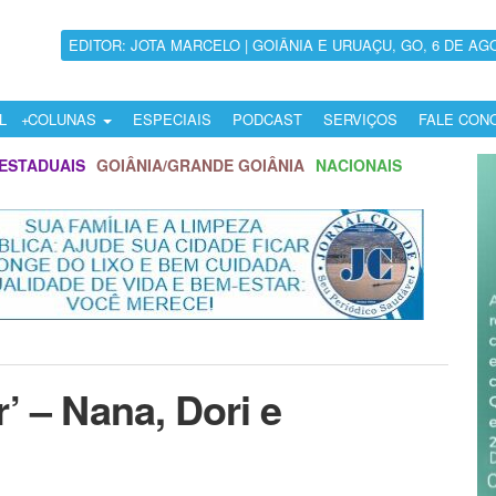
EDITOR: JOTA MARCELO | GOIÂNIA E URUAÇU, GO, 6 DE AG
L
COLUNAS
ESPECIAIS
PODCAST
SERVIÇOS
FALE CON
ESTADUAIS
GOIÂNIA/GRANDE GOIÂNIA
NACIONAIS
’ – Nana, Dori e