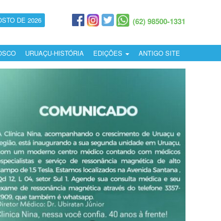
OSTO DE 2026
(62) 98500-1331
OSCO
URUAÇU-HISTÓRIA
EDIÇÕES
ANTIGO SITE