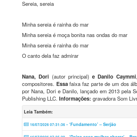
Sereia, sereia
Minha sereia é rainha do mar
Minha sereia é moça bonita nas ondas do mar
Minha sereia é rainha do mar
O canto dela faz admirar
(autor principal)
Nana, Dori
e Danilo Caymmi
compositores.
faixa faz parte de um dos ál
Essa
por Nana, Dori e Danilo, lançado em 2013 pela 
Publishing LLC.
gravadora Som Liv
Informações:
Leia Também:
- ‘Fundamento’ – Serjão
16/07/2026 07:31:36
- ‘Deixa essa mulher chorar’ – Br