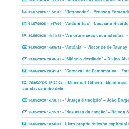
16/07/2026 07:25:39
- ‘Retroceder’ – Ezecson Fernand
01/07/2026 11:52:37
- ‘Andorinhas’ - Cassiano Ricardo
01/07/2026 11:47:00
- ‘A morte e seus circunstantes’ 
30/06/2026 14:11:28
- ‘Antônia’ – Visconde de Taunay
30/06/2026 14:05:32
- ‘Silêncio destilado’ – Divino Alv
13/06/2026 20:46:41
- ‘Carnaval’ de Pernambuco – Fat
13/06/2026 20:41:47
- Memorial Gilberto Mendonça Tel
26/05/2026 16:42:24
caneta, carimbo dele!
- ‘Uruaçu é tradição’ – João Borg
16/05/2026 14:18:11
- ‘Nas asas da canção’ – Nelson S
16/05/2026 14:15:37
- Livro propõe reflexão espiritual
13/05/2026 18:58:03