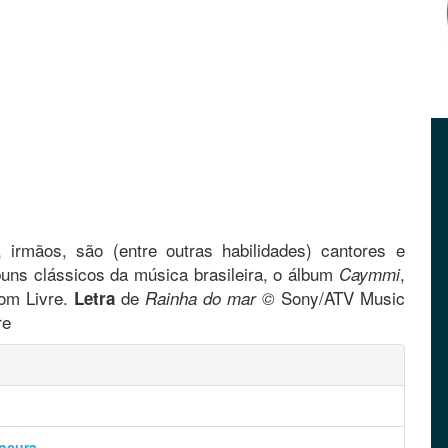
, irmãos, são (entre outras habilidades) cantores e
buns clássicos da música brasileira, o álbum
,
Caymmi
Som Livre.
de
Sony/ATV Music
Letra
Rainha do mar ©
re
ancura